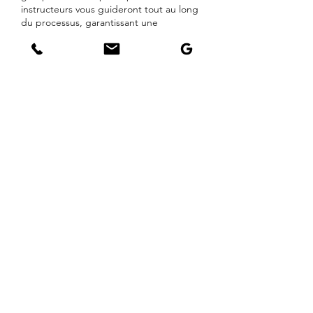
instructeurs vous guideront tout au long
du processus, garantissant une
expérience unique et mémorable. Parfait
pour les célébrations ou les événements
de renforcement d'équipe. Contactez-
nous dès aujourd'hui pour réserver votre
session!
OPTIONS: Sur toile, Tote Bag et plus
encore.
Contact Details
6410-B Decarie Blvd, Montreal, Quebec
H3X 2K2, Canada
(438) 801-8003
ateliers@beyondfun.ca