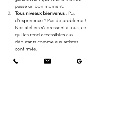
passe un bon moment.
Tous niveaux bienvenus
 : Pas 
d’expérience ? Pas de problème ! 
Nos ateliers s’adressent à tous, ce 
qui les rend accessibles aux 
débutants comme aux artistes 
confirmés.
Environnement créatif
 : Notre 
studio est rempli d’inspiration et 
de fournitures, offrant le cadre 
parfait pour votre parcours 
artistique.
Événements personnalisables
 : 
Nos ateliers mobiles peuvent être 
adaptés au thème et à la taille de 
votre événement, ce qui en fait 
une option flexible pour toute 
occasion.