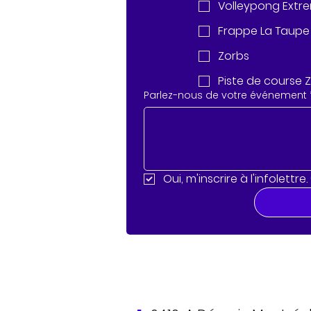
Volleypong Extr
Frappe La Taupe
Zorbs
Piste de course 
Parlez-nous de votre événement
Oui, m'inscrire à l'infolett