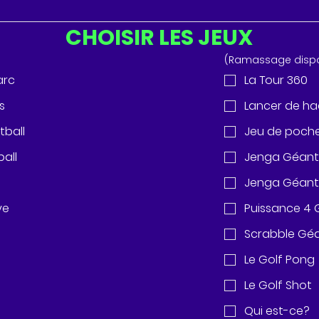
CHOISIR LES JEUX
(Ramassage dispo
'arc
La Tour 360
s
Lancer de ha
tball
Jeu de poch
all
Jenga Géant
Jenga Géant
ve
Puissance 4
Scrabble Gé
Le Golf Pong
Le Golf Shot
t
Qui est-ce?