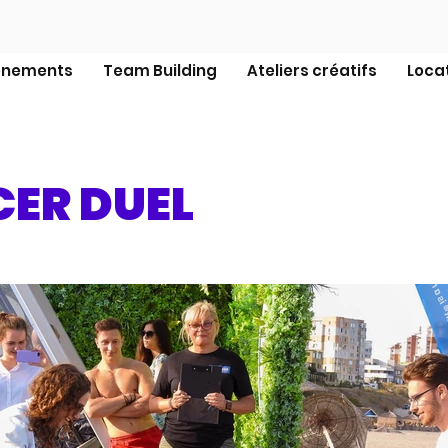
énements
Team Building
Ateliers créatifs
Locat
ER DUEL