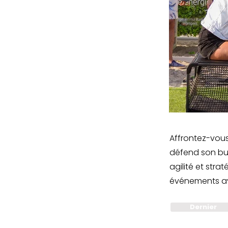
Affrontez-vous
défend son but
agilité et stra
événements av
Dernier