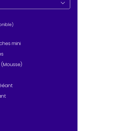
nible)
ches mini
es
 (Mousse)
 Géant
ant